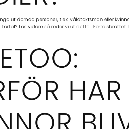
hänga ut dömda personer, t.ex. våldtäktsmän eller kvi
a förtal? Läs vidare så reder vi ut detta. Förtalsbrottet 
ETOO:
RFÖR HAR
NNOR BLIV