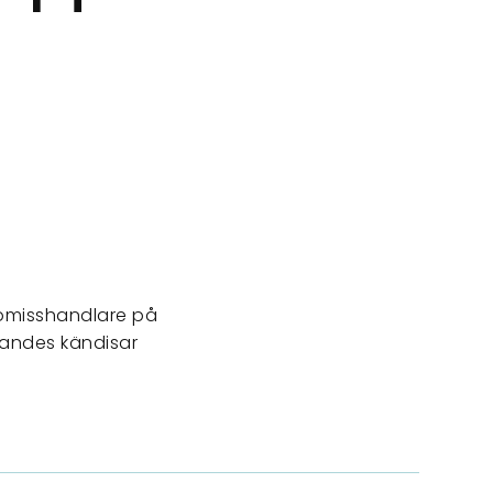
nnomisshandlare på
kandes kändisar