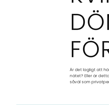
DÖ
FÖ
Är det lagligt att 
nätet? Eller är de
såväl som privatpe