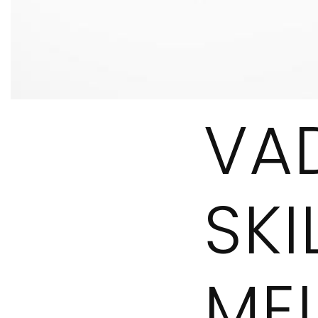
VA
SK
ME