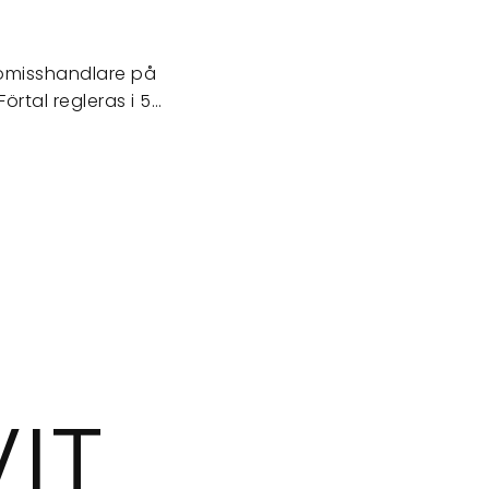
nnomisshandlare på
Förtal regleras i 5…
IT