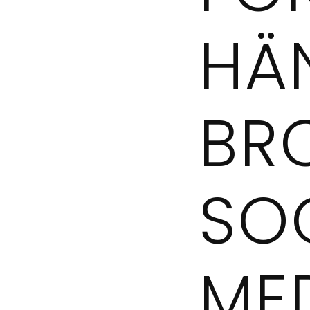
HÄ
BR
SO
ME