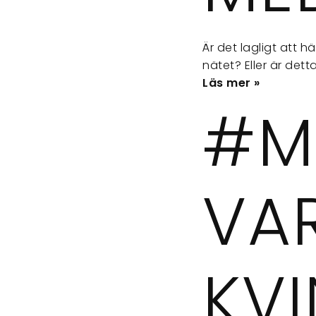
Är det lagligt att 
nätet? Eller är dett
Läs mer »
#M
VA
KVI