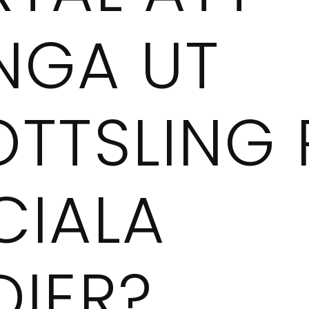
NGA UT
OTTSLING 
CIALA
DIER?