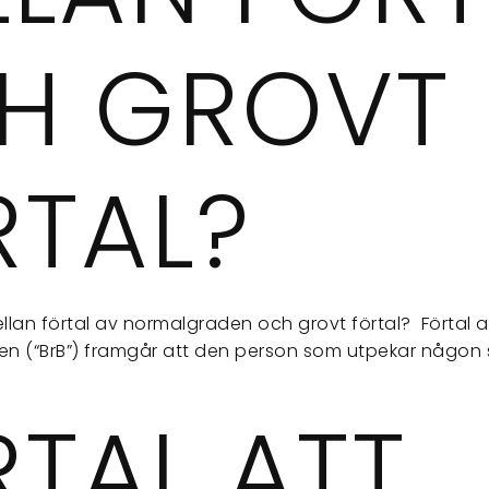
H GROVT
RTAL?
llan förtal av normalgraden och grovt förtal? Förtal
lken (“BrB”) framgår att den person som utpekar någon
TAL ATT