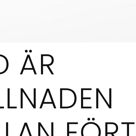
D ÄR
ILLNADEN
LLAN FÖRT