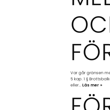
OC
FÖ
Var går gränsen me
5 kap. 1 § Brottsba
eller…
Läs mer »
FÖR