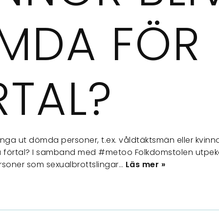
MDA FÖR
RTAL?
hänga ut dömda personer, t.ex. våldtäktsmän eller kvi
tta förtal? I samband med #metoo Folkdomstolen utpe
rsoner som sexualbrottslingar…
Läs mer »