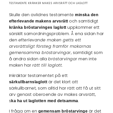
TESTAMENTE KRÄNKER MAKES ARVSRÄTT OCH LAGLOTT
Skulle den avlidnes testamente
minska den
och samtidigt
efterlevande makens arvsrätt
uppkommer ett
kränka bröstarvinges laglott
särskilt samordningsproblem. Å ena sidan har
den
efterlevande maken getts ett
arvsrättsligt försteg framför makarnas
gemensamma bröstarvingar
, samtidigt som
å andra sidan alla
bröstarvingar
men inte
maken har
rätt till laglott.
Inkräktar testamentet på ett
är det klart att
särkullbarnslaglott
särkullbarnet, som alltid har rätt att få ut sitt
arv genast oberoende av makes arvsrätt,
s
.
ka ha ut laglotten med detsamma
I fråga om en
är det
gemensam bröstarvinge