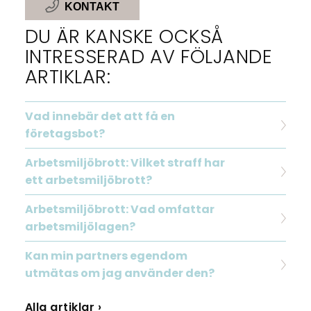
KONTAKT
DU ÄR KANSKE OCKSÅ
INTRESSERAD AV FÖLJANDE
ARTIKLAR:
Vad innebär det att få en
företagsbot?
Arbetsmiljöbrott: Vilket straff har
ett arbetsmiljöbrott?
Arbetsmiljöbrott: Vad omfattar
arbetsmiljölagen?
Kan min partners egendom
utmätas om jag använder den?
Alla artiklar ›