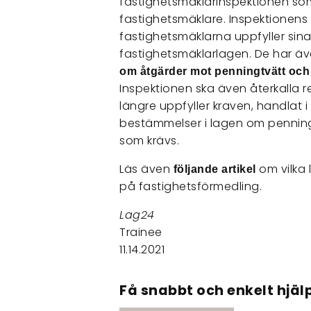
fastighetsmäklarinspektionen som
fastighetsmäklare. Inspektionens up
fastighetsmäklarna uppfyller sina
fastighetsmäklarlagen. De har äve
om åtgärder mot penningtvätt och 
Inspektionen ska även återkalla r
längre uppfyller kraven, handlat i
bestämmelser i lagen om penningt
som krävs.
Läs även
om vilka
följande artikel
på fastighetsförmedling.
Lag24
Trainee
11.14.2021
Få snabbt och enkelt hjälp