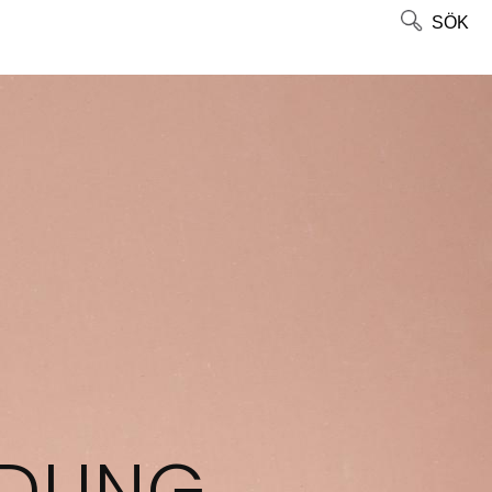
SÖK
DLING