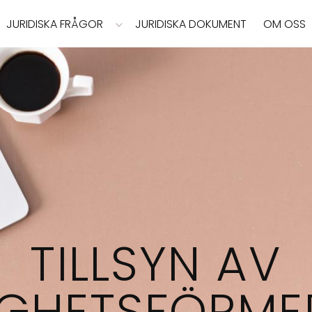
JURIDISKA FRÅGOR
JURIDISKA DOKUMENT
OM OSS
TILLSYN AV
IGHETSFÖRME