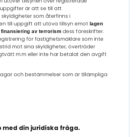
 utöver tillsynen över registrerade
pgifter är att se till att
 skyldigheter som återfinns i
n till uppgift att utöva tillsyn emot
lagen
dess föreskrifter.
finansiering av terrorism
egistrering för fastighetsmäklare som inte
 strid mot sina skyldigheter, överträder
vätt m.m eller inte har betalat den avgift
 lagar och bestämmelser som är tillämpliga
 med din juridiska fråga.