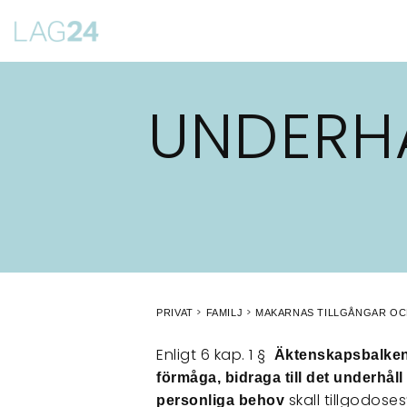
Siirry
suoraan
sisältöön
UNDERH
PRIVAT
FAMILJ
MAKARNAS TILLGÅNGAR OC
Enligt 6 kap. 1 §
Äktenskapsbalke
förmåga, bidraga till det underh
skall tillgodose
personliga behov