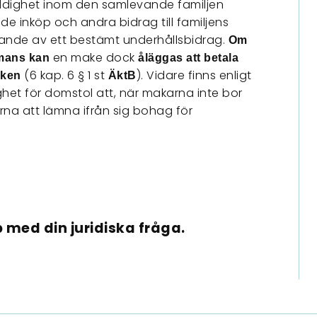
yldighet inom den samlevande familjen
e inköp och andra bidrag till familjens
ande av ett bestämt underhållsbidrag.
Om
en make dock
mmans kan
åläggas att betala
(6 kap. 6 § 1 st
). Vidare finns enligt
maken
ÄktB
ghet för domstol att, när makarna inte bor
rna att lämna ifrån sig bohag för
n
 med din juridiska fråga.