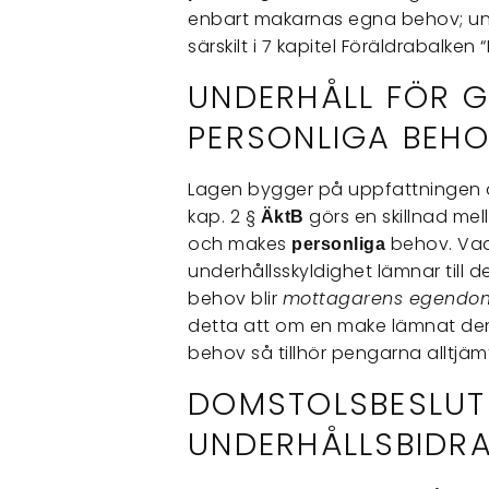
enbart makarnas egna behov; und
särskilt i 7 kapitel Föräldrabalken “
UNDERHÅLL FÖR 
PERSONLIGA BEH
Lagen bygger på uppfattningen 
kap. 2 §
görs en skillnad me
ÄktB
och makes
behov. Vad
personliga
underhållsskyldighet lämnar till
behov blir
mottagarens egend
detta att om en make lämnat de
behov så tillhör pengarna alltj
DOMSTOLSBESLUT
UNDERHÅLLSBIDR