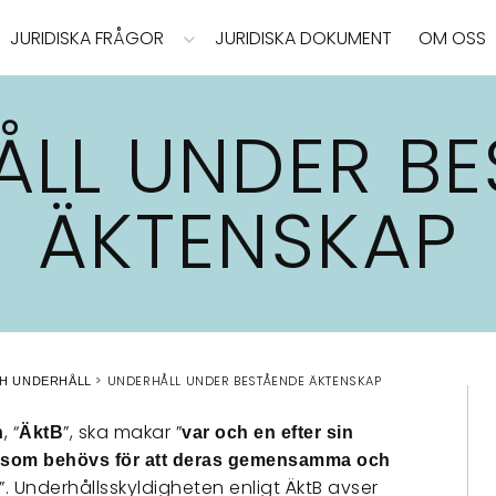
JURIDISKA FRÅGOR
JURIDISKA DOKUMENT
OM OSS
ÅLL UNDER BE
ÄKTENSKAP
UNDERHÅLL UNDER BESTÅENDE ÄKTENSKAP
H UNDERHÅLL
, “
”, ska makar ”
n
ÄktB
var och en efter sin
åll som behövs för att deras gemensamma och
s”. Underhållsskyldigheten enligt ÄktB avser