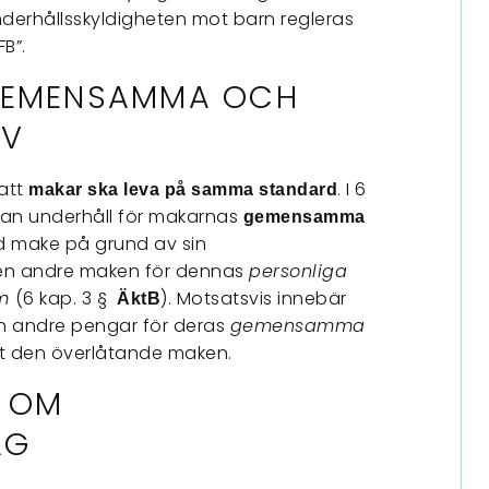
erhållsskyldigheten mot barn regleras
FB”.
GEMENSAMMA OCH
OV
att
. I 6
makar ska leva på samma standard
llan underhåll för makarnas
gemensamma
 make på grund av sin
 den andre maken för dennas
personliga
om
(6 kap. 3 §
). Motsatsvis innebär
ÄktB
n andre pengar för deras
gemensamma
ämt den överlåtande maken.
 OM
AG