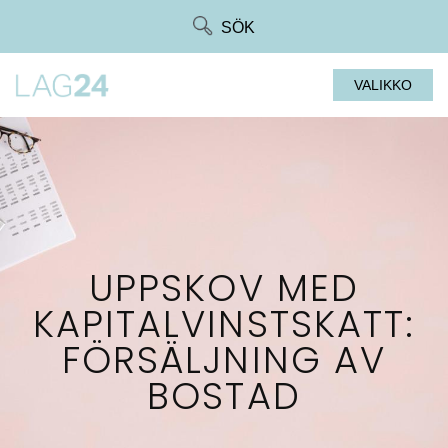
Siirry
SÖK
suoraan
sisältöön
VALIKKO
UPPSKOV MED
KAPITALVINSTSKATT:
FÖRSÄLJNING AV
BOSTAD