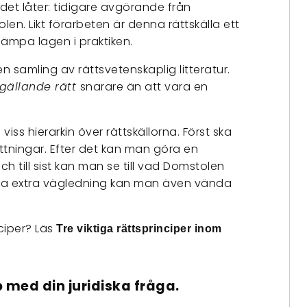
et låter: tidigare avgörande från
n. Likt förarbeten är denna rättskälla ett
lämpa lagen i praktiken.
en samling av rättsvetenskaplig litteratur.
gällande rätt
snarare än att vara en
 viss hierarkin över rättskällorna. Först ska
tningar. Efter det kan man göra en
 till sist kan man se till vad Domstolen
råga extra vägledning kan man även vända
nciper? Läs
Tre viktiga rättsprinciper inom
 med din juridiska fråga.