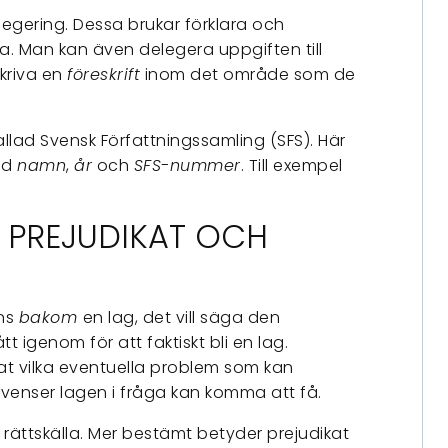
Regering. Dessa brukar förklara och
na. Man kan även delegera uppgiften till
kriva en
föreskrift
inom det område som de
allad Svensk Författningssamling (SFS). Här
ed
namn
,
år
och
SFS-nummer
. Till exempel
 PREJUDIKAT OCH
nns
bakom
en lag, det vill säga den
 igenom för att faktiskt bli en lag.
t vilka eventuella problem som kan
ekvenser lagen i fråga kan komma att få.
k rättskälla. Mer bestämt betyder prejudikat