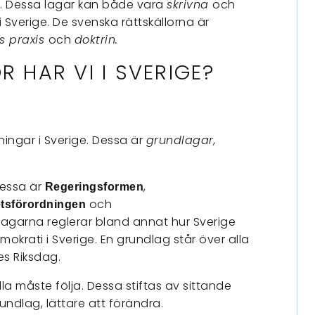
. Dessa lagar kan både vara
skrivna
och
 Sverige. De svenska rättskällorna är
s praxis
och
doktrin.
R HAR VI I SVERIGE?
ningar i Sverige. Dessa är
grundlagar,
Dessa är
,
Regeringsformen
och
etsförordningen
lagarna reglerar bland annat hur Sverige
mokrati i Sverige. En grundlag står över alla
es Riksdag.
lla måste följa. Dessa stiftas av sittande
grundlag, lättare att förändra.