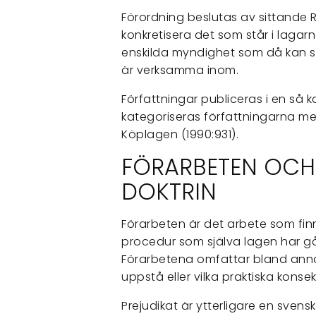
Förordning beslutas av sittande 
konkretisera det som står i lagar
enskilda myndighet som då kan s
är verksamma inom.
Författningar publiceras i en så k
kategoriseras författningarna m
Köplagen (1990:931).
FÖRARBETEN OCH
DOKTRIN
Förarbeten är det arbete som fi
procedur som själva lagen har gått
Förarbetena omfattar bland anna
uppstå eller vilka praktiska kons
Prejudikat är ytterligare en svens