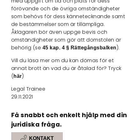
med uppgift om tid och plats för dess
förövande och de övriga omständigheter
som behövs för dess kännetecknande samt
de bestämmelser som är tillämpliga.
Åklagaren bör även uppge bevis och
omständigheter som gör att domstolen är
behörig (se
).
45 kap. 4 § Rättegångsbalken
Vill du läsa mer om du kan dömas för et
annat brott än vad du är åtalad för? Tryck
(
)
här
Legal Trainee
29.11.2021
Få snabbt och enkelt hjälp med din
juridiska fråga.
KONTAKT