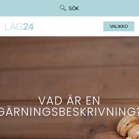
Siirry
SÖK
suoraan
sisältöön
VALIKKO
VAD ÄR EN
GÄRNINGSBESKRIVNING