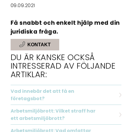
09.09.2021
Få snabbt och enkelt hjälp med din
juridiska fråga.
KONTAKT
DU ÄR KANSKE OCKSÅ
INTRESSERAD AV FÖLJANDE
ARTIKLAR:
Vad innebär det att få en
företagsbot?
Arbetsmiljöbrott: Vilket straff har
ett arbetsmiljöbrott?
Arbetsmiljöbrott: Vad omfattar