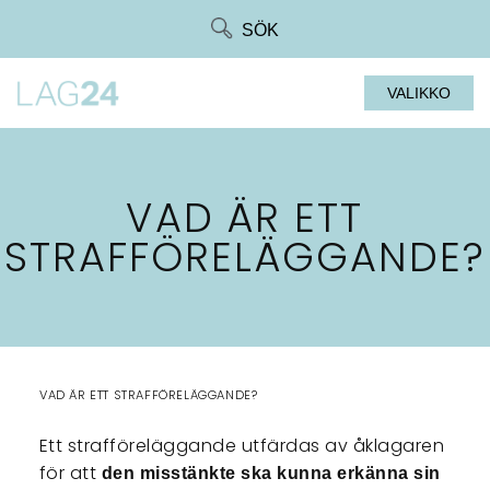
Siirry
SÖK
suoraan
sisältöön
VALIKKO
VAD ÄR ETT
STRAFFÖRELÄGGANDE?
VAD ÄR ETT STRAFFÖRELÄGGANDE?
Ett strafföreläggande utfärdas av åklagaren
för att
den misstänkte ska kunna erkänna sin