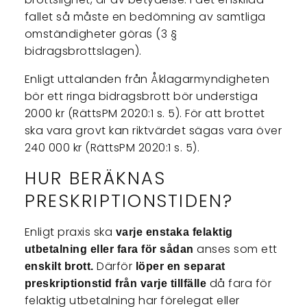
fallet så måste en bedömning av samtliga
omständigheter göras (3 §
bidragsbrottslagen).
Enligt uttalanden från Åklagarmyndigheten
bör ett ringa bidragsbrott bör understiga
2000 kr (RättsPM 2020:1 s. 5). För att brottet
ska vara grovt kan riktvärdet sägas vara över
240 000 kr (RättsPM 2020:1 s. 5).
HUR BERÄKNAS
PRESKRIPTIONSTIDEN?
Enligt praxis ska
varje enstaka felaktig
anses som ett
utbetalning eller fara för sådan
Därför
enskilt brott.
löper en separat
då fara för
preskriptionstid från varje tillfälle
felaktig utbetalning har förelegat eller