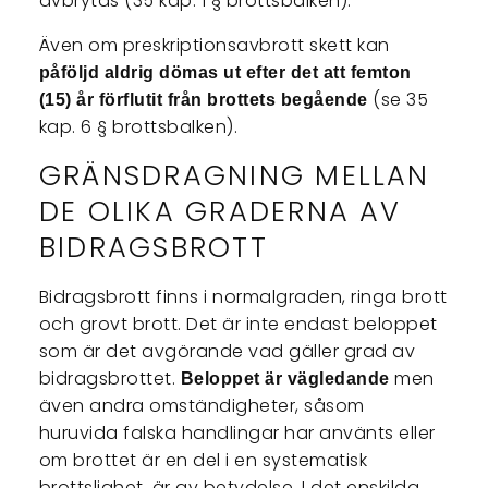
avbrytas (35 kap. 1 § brottsbalken).
Även om preskriptionsavbrott skett kan
påföljd aldrig dömas ut efter det att femton
(se 35
(15) år förflutit från brottets begående
kap. 6 § brottsbalken).
GRÄNSDRAGNING MELLAN
DE OLIKA GRADERNA AV
BIDRAGSBROTT
Bidragsbrott finns i normalgraden, ringa brott
och grovt brott. Det är inte endast beloppet
som är det avgörande vad gäller grad av
bidragsbrottet.
men
Beloppet är vägledande
även andra omständigheter, såsom
huruvida falska handlingar har använts eller
om brottet är en del i en systematisk
brottslighet, är av betydelse. I det enskilda