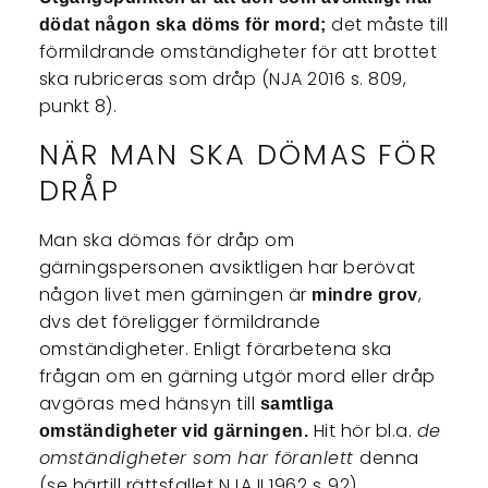
det måste till
dödat någon ska döms för mord;
förmildrande omständigheter för att brottet
ska rubriceras som dråp (NJA 2016 s. 809,
punkt 8).
NÄR MAN SKA DÖMAS FÖR
DRÅP
Man ska dömas för dråp om
gärningspersonen avsiktligen har berövat
någon livet men gärningen är
,
mindre grov
dvs det föreligger förmildrande
omständigheter. Enligt förarbetena ska
frågan om en gärning utgör mord eller dråp
avgöras med hänsyn till
samtliga
Hit hör bl.a.
de
omständigheter vid gärningen.
omständigheter som har föranlett
denna
(se härtill rättsfallet NJA II 1962 s. 92).