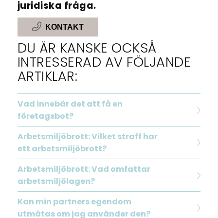
juridiska fråga.
KONTAKT
DU ÄR KANSKE OCKSÅ
INTRESSERAD AV FÖLJANDE
ARTIKLAR:
Vad innebär det att få en
företagsbot?
Arbetsmiljöbrott: Vilket straff har
ett arbetsmiljöbrott?
Arbetsmiljöbrott: Vad omfattar
arbetsmiljölagen?
Kan min partners egendom
utmätas om jag använder den?