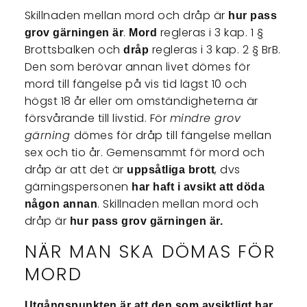
Skillnaden mellan mord och dråp är
hur pass
.
regleras i 3 kap. 1 §
grov gärningen är
Mord
Brottsbalken och
regleras i 3 kap. 2 § BrB.
dråp
Den som berövar annan livet dömes för
mord till fängelse på vis tid lägst 10 och
högst 18 år eller om omständigheterna är
försvårande till livstid. För
mindre grov
gärning
dömes för dråp till fängelse mellan
sex och tio år. Gemensammt för mord och
dråp är att det är
, dvs
uppsåtliga brott
gärningspersonen
har haft i avsikt att döda
. Skillnaden mellan mord och
någon annan
dråp är
hur pass grov gärningen är.
NÄR MAN SKA DÖMAS FÖR
MORD
Utgångspunkten är att den som avsiktligt har