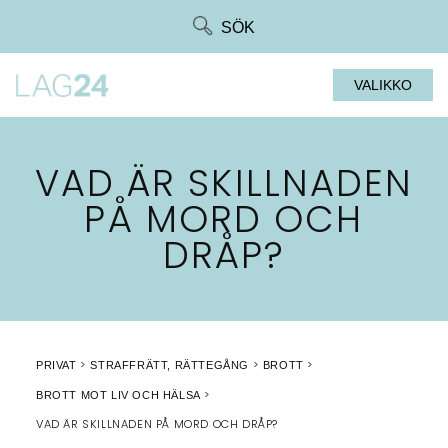
Siirry
SÖK
suoraan
sisältöön
VALIKKO
VAD ÄR SKILLNADEN
PÅ MORD OCH
DRÅP?
PRIVAT
STRAFFRÄTT, RÄTTEGÅNG
BROTT
BROTT MOT LIV OCH HÄLSA
VAD ÄR SKILLNADEN PÅ MORD OCH DRÅP?