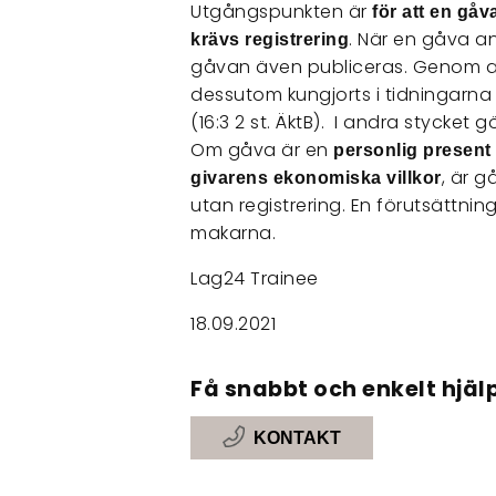
Utgångspunkten är
för att en gåv
. När en gåva an
krävs registrering
gåvan även publiceras. Genom att 
dessutom kungjorts i tidningar
(16:3 2 st. ÄktB). I andra stycket g
Om gåva är en
personlig present v
, är 
givarens ekonomiska villkor
utan registrering. En förutsättni
makarna.
Lag24 Trainee
18.09.2021
Få snabbt och enkelt hjälp
KONTAKT