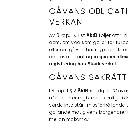
GÅVANS OBLIGAT
VERKAN
Av 8 kap. 1 § 1 st
följer att ”
ÄktB
dem, om vad som gäller för fullb
eller om gåvan har registrerats enl
en gåva få antingen
genom allmän
registrering hos Skatteverket.
GÅVANS SAKRÄTT
I 8 kap. 1 § 2
stadgas: ”Gåvan
ÄktB
när den har registrerats enligt 16
värde inte står i missförhållande t
gällande mot givens borgenärer u
mellan makarna.”