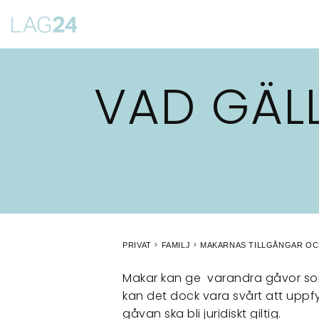
Siirry
suoraan
sisältöön
VAD GÄL
PRIVAT
FAMILJ
MAKARNAS TILLGÅNGAR OC
Makar kan ge varandra gåvor som
kan det dock vara svårt att uppfyl
gåvan ska bli juridiskt giltig.