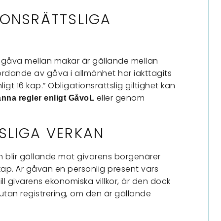
IONSRÄTTSLIGA
En gåva mellan makar är gällande mellan
ordande av gåva i allmänhet har iakttagits
igt 16 kap.” Obligationsrättslig giltighet kan
eller genom
na regler enligt
GåvoL
SLIGA VERKAN
 blir gällande mot givarens borgenärer
 kap. Är gåvan en personlig present vars
ill givarens ekonomiska villkor, är den dock
tan registrering, om den är gällande