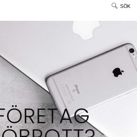
SÖK
 FÖRETAG
JÖBROTT?