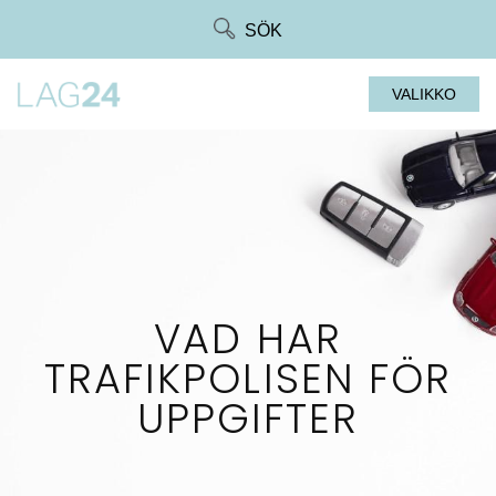
Siirry
SÖK
suoraan
sisältöön
VALIKKO
VAD HAR
TRAFIKPOLISEN FÖR
UPPGIFTER