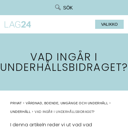
Siirry
SÖK
suoraan
sisältöön
VALIKKO
VAD INGÅR I
UNDERHÅLLSBIDRAGET?
PRIVAT
VÅRDNAD, BOENDE, UMGÄNGE OCH UNDERHÅLL
VAD INGÅR I UNDERHÅLLSBIDRAGET?
UNDERHÅLL
I denna artikeln reder vi ut vad vad