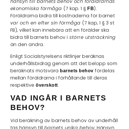
hänsyn till barnets behov och föräldrarnas
ekonomiska förmåga
(7 kap. 1 §
).
FB
Föräldrarna bidra till kostnaderna för barnet
var och en efter sin förmåga
(7 kap, 1 § 3 st
FB), vilket kan innebära att en förälder ska
bidra till barnets behov i
större utsträckning
än den andra.
Enligt Socialstyrelsens riktlinjer beräknas
underhållsbidrag genom att det belopp som
beräknats motsvara
fördelas
barnets behov
mellan föräldrarna i förhållande till deras
respektive
.
överskott
VAD INGÅR I BARNETS
BEHOV?
Vid beräkning av barnets behov av underhåll
tas hänsyn till
barnets unika behov.
Hänsyn