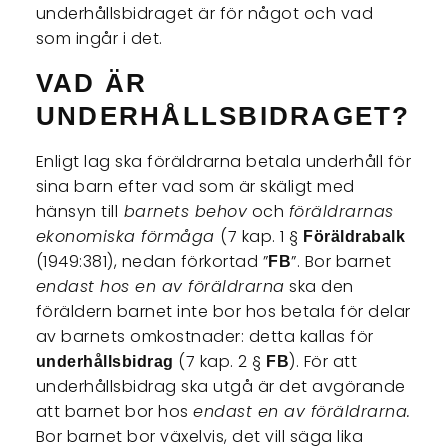
underhållsbidraget är för något och vad
som ingår i det.
VAD ÄR
UNDERHÅLLSBIDRAGET
?
Enligt lag ska föräldrarna betala underhåll för
sina barn efter vad som är skäligt med
hänsyn till
barnets behov
och
föräldrarnas
ekonomiska förmåga
(7 kap. 1 §
Föräldrabalk
(1949:381), nedan förkortad ”
”. Bor barnet
FB
endast hos en av föräldrarna
ska den
föräldern barnet inte bor hos betala för delar
av barnets omkostnader: detta kallas för
(7 kap. 2 §
). För att
underhållsbidrag
FB
underhållsbidrag ska utgå är det avgörande
att barnet bor hos
endast en av föräldrarna.
Bor barnet bor växelvis, det vill säga lika