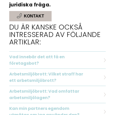
juridiska fråga.
KONTAKT
DU ÄR KANSKE OCKSÅ
INTRESSERAD AV FÖLJANDE
ARTIKLAR:
Vad innebär det att få en
företagsbot?
Arbetsmiljöbrott: Vilket straff har
ett arbetsmiljöbrott?
Arbetsmiljöbrott: Vad omfattar
arbetsmiljölagen?
Kan min partners egendom
utmätas om jag använder den?