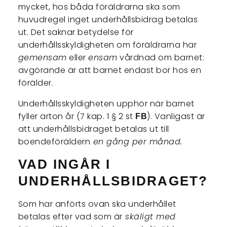
mycket, hos båda föräldrarna ska som
huvudregel inget underhållsbidrag betalas
ut. Det saknar betydelse för
underhållsskyldigheten om föräldrarna har
gemensam
eller
ensam
vårdnad om barnet:
avgörande är att barnet endast bor hos en
förälder.
Underhållsskyldigheten upphör när barnet
fyller arton år (7 kap. 1 § 2 st
). Vanligast är
FB
att underhållsbidraget betalas ut till
boendeföräldern
en gång per månad.
VAD INGÅR I
UNDERHÅLLSBIDRAGET
?
Som har anförts ovan ska underhållet
betalas efter vad som är
skäligt med