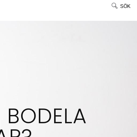
SÖK
T BODELA
AP?