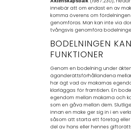
(1987:230), nedan
Äktenskapsbalk
innebär att om endast en av maka
komma överens om fördelningen a
genomföras. Man kan inte via dom
tvångsvis genomföra bodelninge
BODELNINGEN KAN
FUNKTIONER
Genom en bodelning under äkte
äganderättsförhållandena mellan 
har ägt vad av makarnas egen
klarläggas
för framtiden. En bod
egendom
mellan makarna och kan
som en gåva mellan dem. Slutlige
innan en make ger sig in i en ve
såsom att starta ett företag eller
del av hans eller hennes giftorät