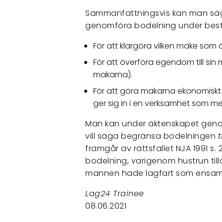
Sammanfattningsvis kan man säga a
genomföra bodelning under bes
För att klargöra vilken make som
För att överföra egendom till sin 
makarna).
För att göra makarna ekonomiskt j
ger sig in i en verksamhet som me
Man kan under äktenskapet gen
vill säga begränsa bodelningen
t
framgår av rättsfallet NJA 1991 
bodelning, varigenom hustrun till
mannen hade lagfart som ensa
Lag24 Trainee
08.06.2021