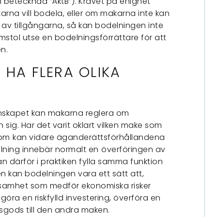
 betecknad ”ÄktB”). Kravet på enighet
rna vill bodela, eller om makarna inte kan
v tillgångarna, så kan bodelningen inte
stol utse en bodelningsförrättare för att
n.
 HA FLERA OLIKA
nskapet kan makarna reglera om
sig. Har det varit oklart vilken make som
dom
kan vidare äganderättsförhållandena
elning innebär normalt en
överföringen av
 därför i praktiken fylla samma funktion
n kan bodelningen vara ett sätt att,
rksamhet som medför ekonomiska risker
 göra en riskfylld investering, överföra en
tsgods till den andra maken.