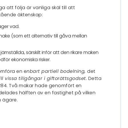
tt följa är vanliga skäl till att
tående äktenskap:
 äger vad.
make (som ett alternativ till gåva mellan
ämställda, särskilt inför att den rikare maken
dför ekonomiska risker.
omföra en e
nbart partiell bodelning,
det
ill vissa tillgångar i giftorättsgodset.
Detta
s. 284. Två makar hade genomfört en
delades hälften av en fastighet på vilken
m ägare.