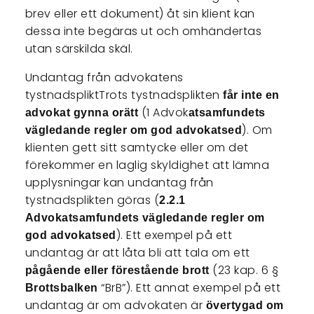
brev eller ett dokument) åt sin klient kan
dessa inte begäras ut och omhändertas
utan särskilda skäl.
Undantag från advokatens
tystnadspliktTrots tystnadsplikten
får inte en
(1 Advok
advokat gynna orätt
atsamfundets
). Om
vägledande regler om god advokatsed
klienten gett sitt samtycke eller om det
förekommer en laglig skyldighet att lämna
upplysningar kan undantag från
tystnadsplikten göras (
2.2.1
Advokatsamfundets vägledande regler om
). Ett exempel på ett
god advokatsed
undantag är att låta bli att tala om ett
(23 kap. 6 §
pågående eller förestående brott
“BrB”). Ett annat exempel på ett
Brottsbalken
undantag är om advokaten är
övertygad om