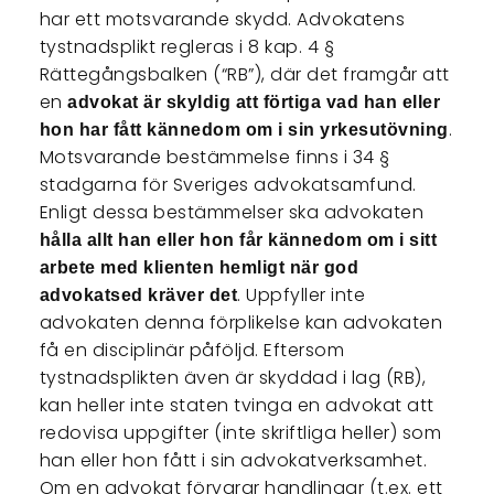
har ett motsvarande skydd. Advokatens
tystnadsplikt regleras i 8 kap. 4 §
Rättegångsbalken (“RB”), där det framgår att
en
advokat är skyldig att förtiga vad han eller
.
hon har fått kännedom om i sin yrkesutövning
Motsvarande bestämmelse finns i 34 §
stadgarna för Sveriges advokatsamfund.
Enligt dessa bestämmelser ska advokaten
hålla allt han eller hon får kännedom om i sitt
arbete med klienten hemligt när god
. Uppfyller inte
advokatsed kräver det
advokaten denna förplikelse kan advokaten
få en disciplinär påföljd. Eftersom
tystnadsplikten även är skyddad i lag (RB),
kan heller inte staten tvinga en advokat att
redovisa uppgifter (inte skriftliga heller) som
han eller hon fått i sin advokatverksamhet.
Om en advokat förvarar handlingar (t.ex. ett