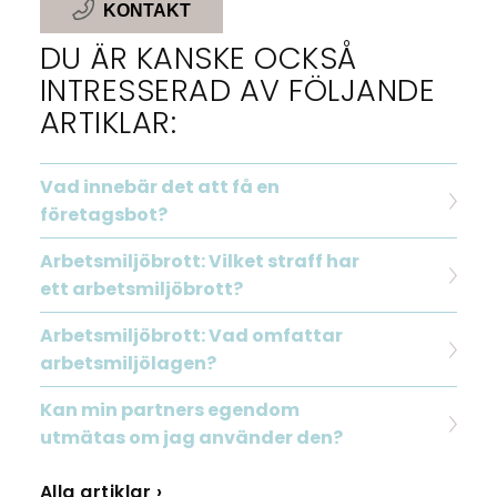
KONTAKT
DU ÄR KANSKE OCKSÅ
INTRESSERAD AV FÖLJANDE
ARTIKLAR:
Vad innebär det att få en
företagsbot?
Arbetsmiljöbrott: Vilket straff har
ett arbetsmiljöbrott?
Arbetsmiljöbrott: Vad omfattar
arbetsmiljölagen?
Kan min partners egendom
utmätas om jag använder den?
Alla artiklar ›