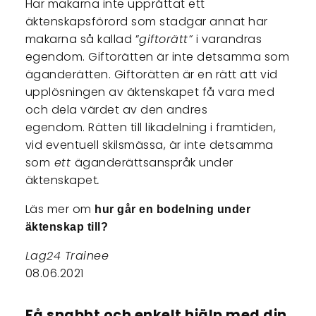
Har makarna inte upprättat ett
äktenskapsförord som stadgar annat har
makarna så kallad ”
giftorätt”
i varandras
egendom. Giftorätten är inte detsamma som
äganderätten. Giftorätten är en rätt att vid
upplösningen av äktenskapet få vara med
och dela värdet av den andres
egendom. Rätten till likadelning i framtiden,
vid eventuell skilsmässa, är inte detsamma
som
ett
äganderättsanspråk under
äktenskapet
.
Läs mer om
hur går en bodelning under
äktenskap till?
Lag24 Trainee
08.06.2021
Få snabbt och enkelt hjälp med din