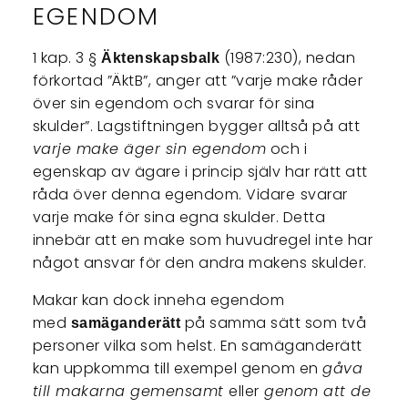
EGENDOM
1 kap. 3 §
(1987:230), nedan
Äktenskapsbalk
förkortad ”ÄktB”, anger att ”varje make råder
över sin egendom och svarar för sina
skulder”. Lagstiftningen bygger alltså på att
varje make äger sin egendom
och i
egenskap av ägare i princip själv har rätt att
råda över denna egendom. Vidare
svarar
varje make för sina egna skulder. Detta
innebär att en make som huvudregel inte har
något ansvar för den andra makens skulder.
Makar kan dock inneha egendom
med
på samma sätt som två
samäganderätt
personer vilka som helst. En samäganderätt
kan uppkomma till exempel genom en
gåva
till makarna gemensamt
eller
genom att de