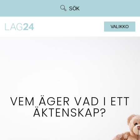
Siirry
SÖK
suoraan
sisältöön
VALIKKO
VEM ÄGER VAD I ETT
ÄKTENSKAP?