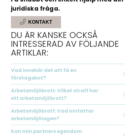
juridiska fråga.
KONTAKT
DU ÄR KANSKE OCKSÅ
INTRESSERAD AV FÖLJANDE
ARTIKLAR:
Vad innebär det att få en
företagsbot?
Arbetsmiljöbrott: Vilket straff har
ett arbetsmiljöbrott?
Arbetsmiljöbrott: Vad omfattar
arbetsmiljölagen?
Kan min partners egendom