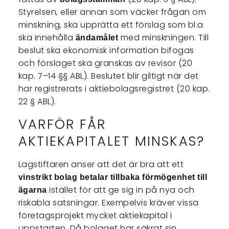
Styrelsen, eller annan som väcker frågan om
minskning, ska upprätta ett förslag som bl.a
ska innehålla
med minskningen. Till
ändamålet
beslut ska ekonomisk information bifogas
och förslaget ska granskas av revisor (20
kap. 7–14 §§ ABL). Beslutet blir giltigt när det
har registrerats i aktiebolagsregistret (20 kap.
22 § ABL).
VARFÖR FÅR
AKTIEKAPITALET MINSKAS?
Lagstiftaren anser att det är bra att ett
vinstrikt bolag betalar tillbaka förmögenhet till
istället för att ge sig in på nya och
ägarna
riskabla satsningar. Exempelvis kräver vissa
företagsprojekt mycket aktiekapital i
uppstarten. Då bolaget har säkrat sin