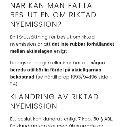
NÄR KAN MAN FATTA
BESLUT EN OM RIKTAD
NYEMISSION?
En förutsättning för beslut om riktad
nyemission är att
det inte rubbar förhållandet
enligt
mellan aktieslagen
bolagsordningen eller innebär att
någon
bereds otillbörlig fördel på aktieägarnas
(se härtill prop 1993/94:196 sida
bekostnad
114).
KLANDRING AV RIKTAD
NYEMISSION
Ett beslut kan klandras enligt 7 kap. 50 § ABL.
En klandran kan ske med åberopade av