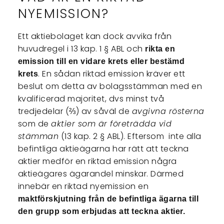
NYEMISSION?
Ett aktiebolaget kan dock avvika från
huvudregel i 13 kap. 1 § ABL och
rikta en
emission till en vidare krets eller bestämd
. En sådan riktad emission kräver ett
krets
beslut om detta av bolagsstämman med en
kvalificerad majoritet, dvs minst två
tredjedelar (⅔) av såväl de
avgivna rösterna
som de
aktier som är företrädda vid
stämman
(13 kap. 2 § ABL). Eftersom inte alla
befintliga aktieägarna har rätt att teckna
aktier medför en riktad emission några
aktieägares ägarandel minskar. Därmed
innebär en riktad nyemission en
maktförskjutning från de befintliga ägarna till
den grupp som erbjudas att teckna aktier.