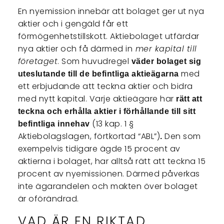
En nyemission innebär att
bolaget ger ut nya
aktier och i gengäld får ett
förmögenhetstillskott. Aktiebolaget utfärdar
nya aktier och få därmed in
mer kapital till
företaget
. Som huvudregel
väder bolaget sig
med
uteslutande till de befintliga aktieägarna
ett erbjudande att teckna aktier och bidra
med nytt kapital. Varje aktieägare har
rätt att
teckna och erhålla aktier i förhållande till sitt
(13 kap. 1 §
befintliga innehav
Aktiebolagslagen, förtkortad “ABL”)
Den som
.
exempelvis tidigare ägde 15 procent av
aktierna i bolaget, har alltså rätt att teckna 15
procent av nyemissionen. Därmed påverkas
inte ägarandelen och makten över bolaget
är oförändrad.
VAD ÄR EN RIKTAD