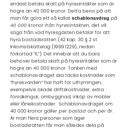
endast betala skatt på hyresintäkter som är
högre än 40 000 kronor. Detta beror på att
man får göra ett så kallat
på
schablonavdrag
40 000 kronor från hyresintäkten
, det vill
säga från vad hyresgästen betalar för att
hyra bostadsrätten (42 kap. 30 § 2 st
Inkomstskattelag (1999:1229), nedan
förkortad ”IL”). Det innebär att du bara
behöver betala skatt på hyresintäkter som är
högre än 40 000 kronor. Tanken med
schablonavdraget ska täcka kostnader som
”hyresvärden” har haft för uthyrningen,
exempelvis ökade driftskostnader, extra
försäkringar, ombyggnad, inköp av möbler
eller lånekostnader. Schablonavdraget om
40 000 kronor gälle
r per bostad
och
per
år
.
Är man flera personer som äger
bostadsrätten får man således dela på