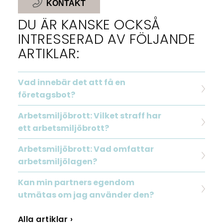
KONTAKT
DU ÄR KANSKE OCKSÅ
INTRESSERAD AV FÖLJANDE
ARTIKLAR:
Vad innebär det att få en
företagsbot?
Arbetsmiljöbrott: Vilket straff har
ett arbetsmiljöbrott?
Arbetsmiljöbrott: Vad omfattar
arbetsmiljölagen?
Kan min partners egendom
utmätas om jag använder den?
Alla artiklar ›