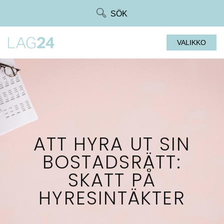
Siirry
SÖK
suoraan
sisältöön
VALIKKO
ATT HYRA UT SIN
BOSTADSRÄTT:
SKATT PÅ
HYRESINTÄKTER