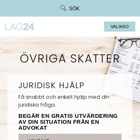
Siirry
SÖK
suoraan
sisältöön
VALIKKO
ÖVRIGA SKATTER
JURIDISK HJÄLP
Få snabbt och enkelt hjälp med din
juridiska fråga.
BEGÄR EN GRATIS UTVÄRDERING
AV DIN SITUATION FRÅN EN
ADVOKAT