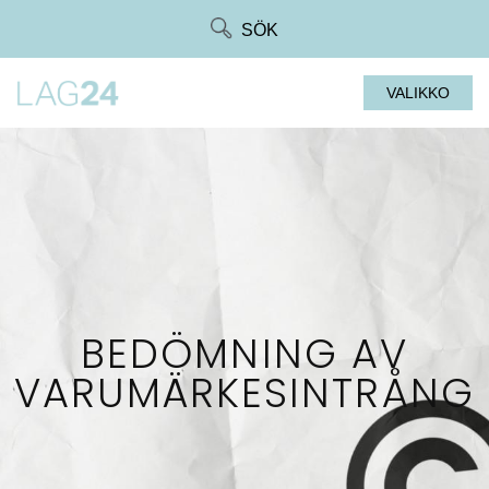
Siirry
SÖK
suoraan
sisältöön
VALIKKO
BEDÖMNING AV
VARUMÄRKESINTRÅNG