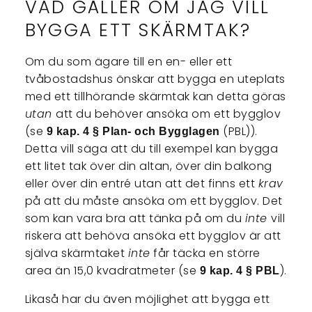
VAD GÄLLER OM JAG VILL
BYGGA ETT SKÄRMTAK?
Om du som ägare till en en- eller ett
tvåbostadshus önskar att bygga en uteplats
med ett tillhörande skärmtak kan detta göras
utan
att du behöver ansöka om ett bygglov
(se
(PBL)).
9 kap. 4 § Plan- och Bygglagen
Detta vill säga att du till exempel kan bygga
ett litet tak över din altan, över din balkong
eller över din entré utan att det finns ett
krav
på att du måste ansöka om ett bygglov. Det
som kan vara bra att tänka på om du
inte
vill
riskera att behöva ansöka ett bygglov är att
själva skärmtaket
inte
får täcka en större
area än 15,0 kvadratmeter (se
).
9 kap. 4 § PBL
Likaså har du även möjlighet att bygga ett