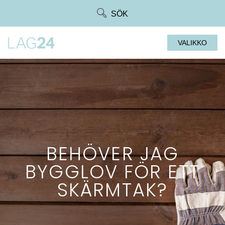
Siirry
SÖK
suoraan
sisältöön
VALIKKO
BEHÖVER JAG
BYGGLOV FÖR ETT
SKÄRMTAK?