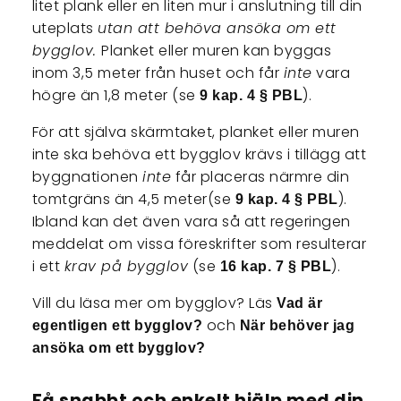
litet plank eller en liten mur i anslutning till din
uteplats
utan att behöva ansöka om ett
bygglov.
Planket eller muren kan byggas
inom 3,5 meter från huset och får
inte
vara
högre än 1,8 meter (se
).
9 kap. 4 § PBL
För att själva skärmtaket, planket eller muren
inte ska behöva ett bygglov krävs i tillägg att
byggnationen
inte
får placeras närmre din
tomtgräns än 4,5 meter(se
).
9 kap. 4 § PBL
Ibland kan det även vara så att regeringen
meddelat om vissa föreskrifter som resulterar
i ett
krav på bygglov
(se
).
16 kap. 7 § PBL
Vill du läsa mer om bygglov? Läs
Vad är
och
egentligen ett bygglov?
När behöver jag
ansöka om ett bygglov?
Få snabbt och enkelt hjälp med din