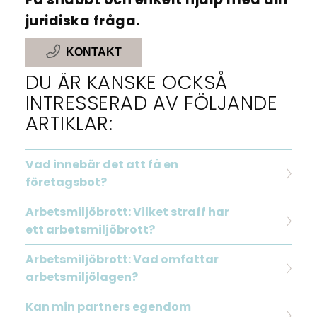
juridiska fråga.
KONTAKT
DU ÄR KANSKE OCKSÅ
INTRESSERAD AV FÖLJANDE
ARTIKLAR:
Vad innebär det att få en
företagsbot?
Arbetsmiljöbrott: Vilket straff har
ett arbetsmiljöbrott?
Arbetsmiljöbrott: Vad omfattar
arbetsmiljölagen?
Kan min partners egendom