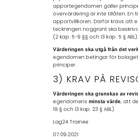
apportegendomen gäller princip
övervärdering är inte tillåten. En 
apportvillkoren. Därför krävs att
teckningen noggrant ska beskriva
(2 kap. 5-9 §§ och 13 kap. 5 § ABL)
Värderingen ska utgå från det verk
egendomen betingar för bolaget 
principer.
3) KRAV PÅ REVI
Värderingen ska granskas av revi
egendomens
, att d
minsta värde
19 § och 13 kap. 23 § ABL).
Lag24 Trainee
07.09.2021