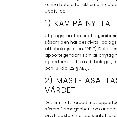
kunna betala för aktierna med 
uppfyllda.
1) KAV PÅ NYTTA
Utgångspunkten är att
egendomen 
såsom den har beskrivits i bolags
aktiebolagslagen, “ABL”). Det finn
apportegendom som är onyttig fö
egendom ska föras till bolaget, 
och 13 kap. 22 § ABL).
2) MÅSTE ÅSÄTTA
VÄRDET
Det finns ett förbud mot apport
såsom förmögenhet som är beroen
prydnadsföremål, personligt lösö