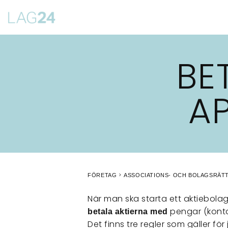
Siirry
suoraan
sisältöön
BE
A
FÖRETAG
ASSOCIATIONS- OCH BOLAGSRÄT
När man ska starta ett aktiebolag
pengar (konta
betala aktierna med
Det finns tre regler som gäller f