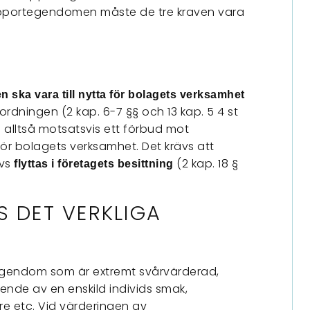
apportegendomen måste de tre kraven vara
ska vara till nytta för bolagets verksamhet
ordningen (2 kap. 6-7 §§ och 13 kap. 5 4 st
s alltså motsatsvis ett förbud mot
r bolagets verksamhet. Det krävs att
dvs
(2 kap. 18 §
flyttas i företagets besittning
S DET VERKLIGA
egendom som är extremt svårvärderad,
de av en enskild individs smak,
re etc. Vid värderingen av