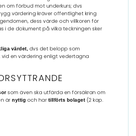
en om förbud mot underkurs; dvs
trygg värdering kräver offentlighet kring
 egendomen, dess värde och villkoren för
s i de dokument på vilka teckningen sker
.
dvs det belopp som
liga värdet,
vid en värdering enligt vedertagna
SORSYTTRANDE
som även ska utfärda en försäkran om
sor
en är
och har
(2 kap.
nyttig
tillförts bolaget