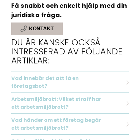
Få snabbt och enkelt hjälp med din
juridiska fråga.
KONTAKT
DU ÄR KANSKE OCKSÅ
INTRESSERAD AV FÖLJANDE
ARTIKLAR:
Vad innebär det att få en
företagsbot?
Arbetsmiljöbrott: Vilket straff har
ett arbetsmiljöbrott?
Vad händer om ett företag begår
ett arbetsmiljöbrott?