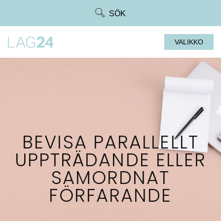
Siirry
SÖK
suoraan
sisältöön
VALIKKO
BEVISA PARALLELLT
UPPTRÄDANDE ELLER
SAMORDNAT
FÖRFARANDE