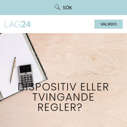
Siirry
SÖK
suoraan
sisältöön
VALIKKO
DISPOSITIV ELLER
TVINGANDE
REGLER?