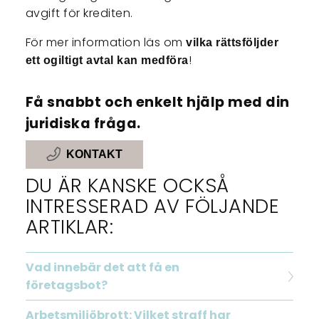
avgift för krediten.
För mer information läs om
vilka rättsföljder
!
ett ogiltigt avtal kan medföra
Få snabbt och enkelt hjälp med din
juridiska fråga.
KONTAKT
DU ÄR KANSKE OCKSÅ
INTRESSERAD AV FÖLJANDE
ARTIKLAR:
Vad innebär det att få en
företagsbot?
Arbetsmiljöbrott: Vilket straff har