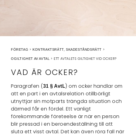
FÖRETAG
KONTRAKTSRÄTT, SKADESTÅNDSRÄTT
ETT AVTALETS GILTIGHET VID OCKER?
OGILTIGHET AV AVTAL
VAD ÄR OCKER?
Paragrafen (
) om ocker handlar om
31 § AvtL
att en part i en avtalsrelation otillbörligt
utnyttjar sin motparts trängda situation och
därmed får en fördel. Ett vanligt
förekommande företeelse är när en person
blir pressad i en beroendeställning till att
sluta ett visst avtal. Det kan även röra fall när