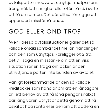
avtalsparten medvetet utnyttjar motpartens
trångmål, lättsinnighet eller oförstånd, i syfte
att få en förmån. Det bör alltså föreligga ett
uppenbart missförhållande.
GOD ELLER OND TRO?
Även i dessa avtalssituationer gäller det så
kallade orsakssambandet mellan handlingen
och den som utnyttjas. Föreligger
ond tro,
det vill säga en misstanke om att en viss
situation rör en fråga om ocker, är den
utnyttjande parten inte bunden av avtalet.
Vanligt förekommande är den så kallade
kreditocker som handlar om att en låntagare
är i ett behov av att få låna pengar snabbt
där långivaren utnyttjar detta genom att få
oskäligt hög ränta eller genom att addera en