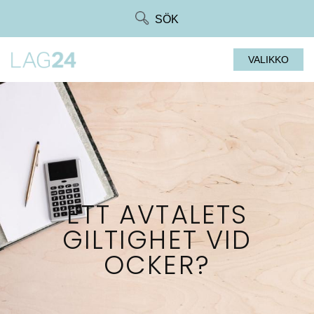
Siirry
SÖK
suoraan
sisältöön
VALIKKO
ETT AVTALETS
GILTIGHET VID
OCKER?