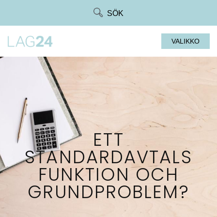
Siirry
SÖK
suoraan
sisältöön
VALIKKO
ETT
STANDARDAVTALS
FUNKTION OCH
GRUNDPROBLEM?