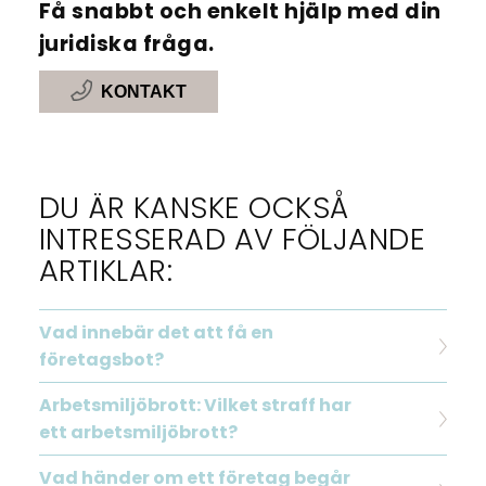
Få snabbt och enkelt hjälp med din
juridiska fråga.
KONTAKT
DU ÄR KANSKE OCKSÅ
INTRESSERAD AV FÖLJANDE
ARTIKLAR:
Vad innebär det att få en
företagsbot?
Arbetsmiljöbrott: Vilket straff har
ett arbetsmiljöbrott?
Vad händer om ett företag begår