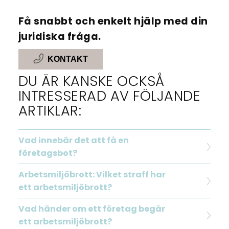
Få snabbt och enkelt hjälp med din
juridiska fråga.
KONTAKT
DU ÄR KANSKE OCKSÅ
INTRESSERAD AV FÖLJANDE
ARTIKLAR:
Vad innebär det att få en
företagsbot?
Arbetsmiljöbrott: Vilket straff har
ett arbetsmiljöbrott?
Vad händer om ett företag begår
ett arbetsmiljöbrott?