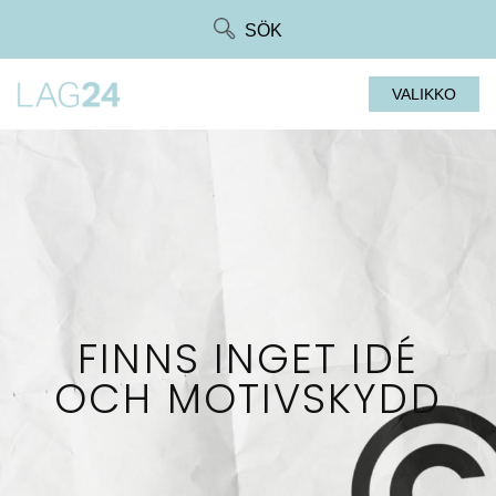
Siirry
SÖK
suoraan
sisältöön
VALIKKO
FINNS INGET IDÉ
OCH MOTIVSKYDD