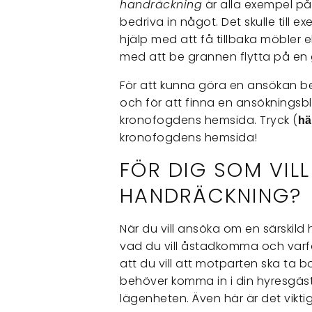
handräckning
är alla exempel p
bedriva in något. Det skulle till
hjälp med att få tillbaka möbler el
med att be grannen flytta på en
För att kunna göra en ansökan 
och för att finna en ansökningsb
kronofogdens hemsida. Tryck (
hä
kronofogdens hemsida!
FÖR DIG SOM VIL
HANDRÄCKNING?
När du vill ansöka om en särskild 
vad du vill åstadkomma och varfö
att du vill att motparten ska ta bo
behöver komma in i din hyresgäst
lägenheten. Även här är det viktig