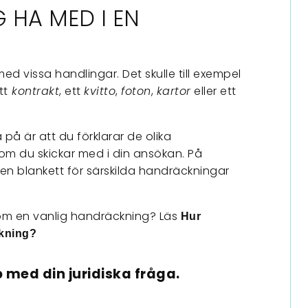
 HA MED I EN
ed vissa handlingar. Det skulle till exempel
tt
kontrakt
, ett
kvitto
,
foton
,
kartor
eller ett
 på är att du förklarar de olika
om du skickar med i din ansökan. På
n blankett för särskilda handräckningar
 om en vanlig handräckning? Läs
Hur
ckning?
 med din juridiska fråga.