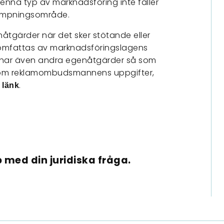
enna typ av marknadsföring inte faller
lämpningsområde.
åtgärder när det sker stötande eller
 omfattas av marknadsföringslagens
t har även andra egenåtgärder så som
om reklamombudsmannens uppgifter,
.
 länk
 med din juridiska fråga.