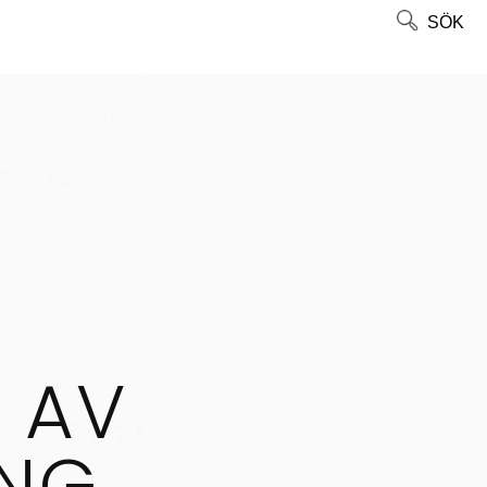
SÖK
G AV
ING