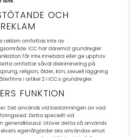
.
e länk
 STÖTANDE OCH
 REKLAM
e reklam omfattas inte av
ingsområde. ICC har däremot grundregler
kation får inte innebära eller ge upphov
 Detta omfattar såväl diskriminering på
rsprung, religion, ålder, kön, sexuell läggning
erfinns i artikel 2 i ICC:s grundregler.
ERS FUNKTION
ioner. Det används vid bedömningen av vad
ringssed. Detta speciellt vid
en generalklausul. Utöver detta så används
ngslivets egenåtgärder ska användas emot