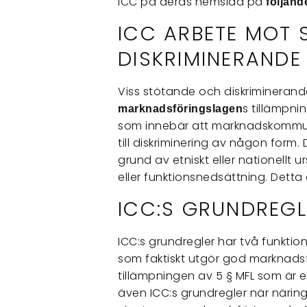
ICC på deras hemsida på
följand
ICC ARBETE MOT
DISKRIMINERANDE
Viss stötande och diskriminerand
s tillämpn
marknadsföringslagen
som innebär att marknadskommuni
till diskriminering av någon form.
grund av etniskt eller nationellt u
eller funktionsnedsättning. Detta åt
ICC:S GRUNDREGL
ICC:s grundregler har två funkt
som faktiskt utgör god marknadsfö
tillämpningen av 5 § MFL som är 
även ICC:s grundregler när näri