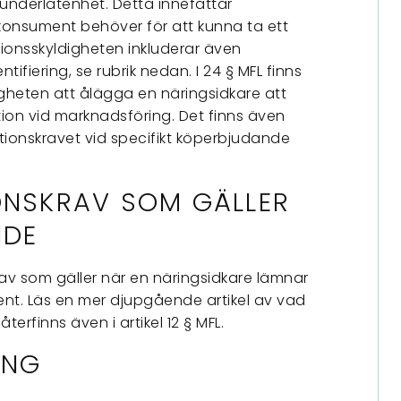
underlåtenhet. Detta innefattar
onsument behöver för att kunna ta ett
tionsskyldigheten inkluderar även
fiering, se rubrik nedan. I 24 § MFL finns
heten att ålägga en näringsidkare att
on vid marknadsföring. Det finns även
ionskravet vid specifikt köperbjudande
ONSKRAV SOM GÄLLER
NDE
rav som gäller när en näringsidkare lämnar
ent. Läs en mer djupgående artikel av vad
 återfinns även i artikel 12 § MFL.
ING