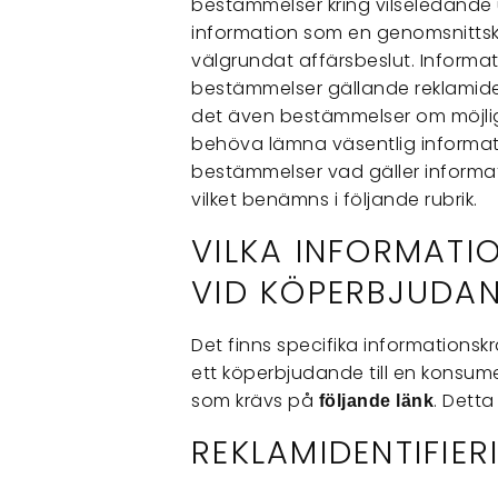
bestämmelser kring vilseledande 
information som en genomsnittsk
välgrundat affärsbeslut. Informa
bestämmelser gällande reklamidenti
det även bestämmelser om möjlig
behöva lämna väsentlig informati
bestämmelser vad gäller informat
vilket benämns i följande rubrik.
VILKA INFORMATI
VID KÖPERBJUDA
Det finns specifika informationsk
ett köperbjudande till en konsum
som krävs på
. Detta
följande länk
REKLAMIDENTIFIER