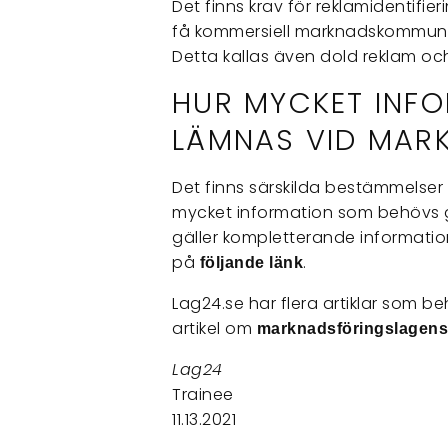
Det finns krav för reklamidentifie
få kommersiell marknadskommunika
Detta kallas även dold reklam och
HUR MYCKET INF
LÄMNAS VID MAR
Det finns särskilda bestämmelse
mycket information som behövs g
gäller kompletterande informati
på
.
följande länk
Lag24.se har flera artiklar som 
artikel om
marknadsföringslagens
Lag24
Trainee
11.13.2021