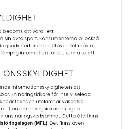
YLDIGHET
a bedöms att vara i ett
n sin avtalspart. Konsumenterna är också
e juridisk erfarenhet. Utöver det måste
 lämplig information för att kunna ta ett
IONSSKYLDIGHET
lande informationsskyldigheten att
bar. En näringsidkare får inte vilseleda
knadsföringen utelämnar väsentlig
ormation om näringsidkarens egna
nnans näringsverksamhet. Detta återfinns
. Det finns även
sföringslagen (MFL)