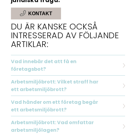
juridiska fråga.
KONTAKT
DU ÄR KANSKE OCKSÅ
INTRESSERAD AV FÖLJANDE
ARTIKLAR:
Vad innebär det att få en
företagsbot?
Arbetsmiljöbrott: Vilket straff har
ett arbetsmiljöbrott?
Vad händer om ett företag begår
ett arbetsmiljöbrott?
Arbetsmiljöbrott: Vad omfattar
arbetsmiljölagen?