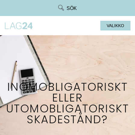
Siirry
SÖK
suoraan
sisältöön
VALIKKO
INOMOBLIGATORISKT
ELLER
UTOMOBLIGATORISKT
SKADESTÅND?