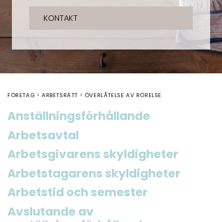
KONTAKT
FÖRETAG
ARBETSRÄTT
ÖVERLÅTELSE AV RÖRELSE
Anställningsförhållande
Arbetsavtal
Arbetsgivarens skyldigheter
Arbetstagarens skyldigheter
Arbetstid och semester
Avslutande av