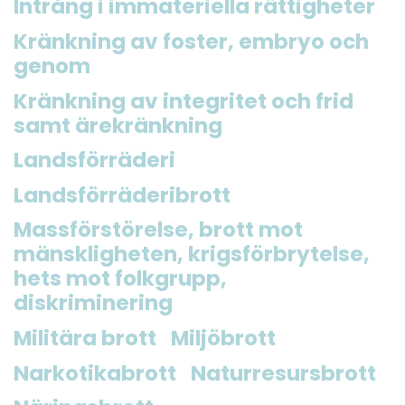
Intrång i immateriella rättigheter
Kränkning av foster, embryo och
genom
Kränkning av integritet och frid
samt ärekränkning
Landsförräderi
Landsförräderibrott
Massförstörelse, brott mot
mänskligheten, krigsförbrytelse,
hets mot folkgrupp,
diskriminering
Militära brott
Miljöbrott
Narkotikabrott
Naturresursbrott