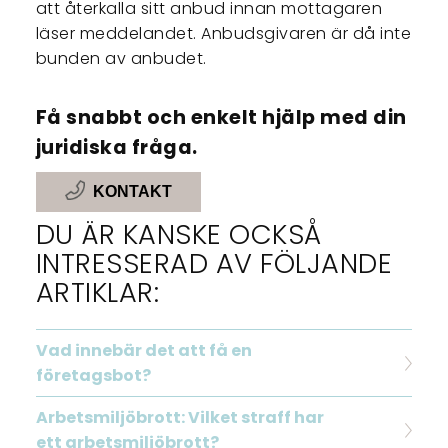
att återkalla sitt anbud innan mottagaren
läser meddelandet. Anbudsgivaren är då inte
bunden av anbudet.
Få snabbt och enkelt hjälp med din
juridiska fråga.
KONTAKT
DU ÄR KANSKE OCKSÅ
INTRESSERAD AV FÖLJANDE
ARTIKLAR:
Vad innebär det att få en
företagsbot?
Arbetsmiljöbrott: Vilket straff har
ett arbetsmiljöbrott?