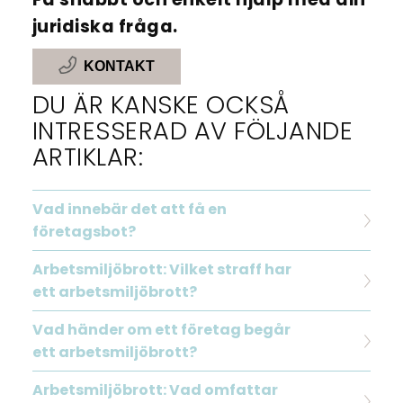
juridiska fråga.
KONTAKT
DU ÄR KANSKE OCKSÅ
INTRESSERAD AV FÖLJANDE
ARTIKLAR:
Vad innebär det att få en
företagsbot?
Arbetsmiljöbrott: Vilket straff har
ett arbetsmiljöbrott?
Vad händer om ett företag begår
ett arbetsmiljöbrott?
Arbetsmiljöbrott: Vad omfattar