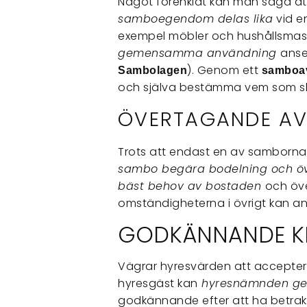
Något förenklat kan man säga at
samboegendom delas lika
vid e
exempel möbler och hushållsmask
gemensamma användning
anse
). Genom ett
Sambolagen
samboav
och själva bestämma vem som ska
ÖVERTAGANDE AV
Trots att endast en av samborna 
sambo begära bodelning och ö
bäst behov av bostaden
och öv
omständigheterna i övrigt kan a
GODKÄNNANDE KR
Vägrar hyresvärden att accept
hyresgäst kan
hyresnämnden ge si
godkännande efter att ha betra