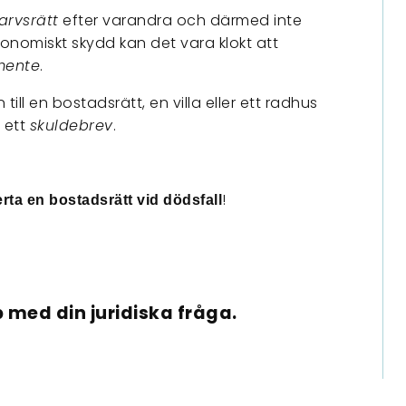
arvsrätt
efter varandra och därmed inte
konomiskt skydd kan det vara klokt att
mente
.
 till en bostadsrätt, en villa eller ett radhus
a ett
skuldebrev
.
!
rta en bostadsrätt vid dödsfall
 med din juridiska fråga.