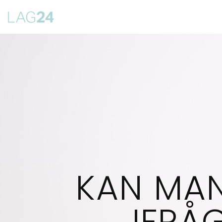
Siirry
suoraan
sisältöön
KAN MAN
IFRÅ