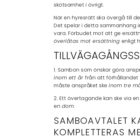
skötsamhet i övrigt.
När en hyresrätt ska övergå till 
Det spelar i detta sammanhang ing
vara. Förbudet mot att ge ersättn
överlåtas mot ersättning
enligt 
TILLVÄGAGÅNGSS
1. Sambon som önskar göra anspr
inom ett år
från att förhållandet
måste anspråket ske
inom tre m
2. Ett övertagande kan ske via e
en
dom
.
SAMBOAVTALET K
KOMPLETTERAS M