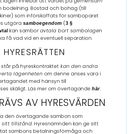
t lagen innebär att värdet på
gemensam
n bodelning. Bostad och bohag (till
iner) som införskaffats för samboparet
s utgöra
(
samboegendom
3 §
kan sambor
avtala bort sambolage
n
tal
 få vad vid en eventuell separation.
 HYRESRÄTTEN
står på hyreskontraktet
kan den andra
verta lägenheten
om denne anses vara i
ertagandet med hänsyn till
nses skäligt. Läs mer om övertagande
.
här
ÄVS AV HYRESVÄRDEN
era den övertagande sambon som
tt tillstånd.
Hyresnämnden kan ge sitt
ktat sambons betalningsförmåga och