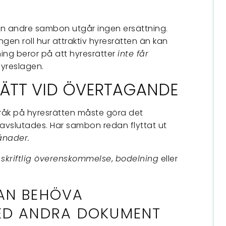
den andre sambon utgår ingen ersättning.
en roll hur attraktiv hyresrätten än kan
ing beror på att hyresrätter
inte får
hyreslagen.
ÄTT VID ÖVERTAGANDE
åk på hyresrätten måste göra det
 avslutades. Har sambon redan flyttat ut
ånader.
n
skriftlig överenskommelse
,
bodelning
eller
AN BEHÖVA
ED ANDRA DOKUMENT