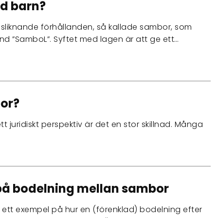
ed barn?
psliknande förhållanden, så kallade sambor, som
d ”SamboL”. Syftet med lagen är att ge ett…
bor?
t juridiskt perspektiv är det en stor skillnad. Många
på bodelning mellan sambor
i ett exempel på hur en (förenklad) bodelning efter