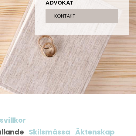
ADVOKAT
KONTAKT
svillkor
llande
Skilsmässa
Äktenskap