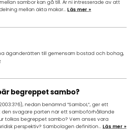
ellan sambor kan gå till. Är ni intresserade av att
delning mellan äkta makar…
Läs mer »
mma äganderätten till gemensam bostad och bohag,
»
bär begreppet sambo?
003:376), nedan benämnd ”SamboL”, ger ett
t den svagare parten när ett samboförhållande
ur tolkas begreppet sambo? Vem anses vara
uridisk perspektiv? Sambolagen definition…
Läs mer »