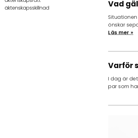
äktenskapsrätt
Vad gäl
äktenskapsskillnad
Situationen
önskar sepa
Läs mer »
Varför 
I dag är det
par som har