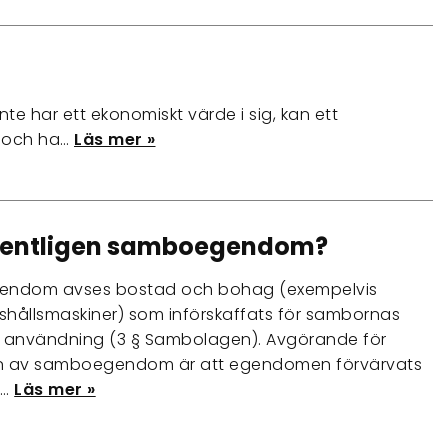
, inte har ett ekonomiskt värde i sig, kan ett
t och ha…
Läs mer »
gentligen samboegendom?
ndom avses bostad och bohag (exempelvis
hållsmaskiner) som införskaffats för sambornas
nvändning (3 § Sambolagen). Avgörande för
gen av samboegendom är att egendomen förvärvats
m…
Läs mer »