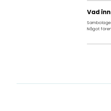
Vad inn
Sambolagen r
Något före