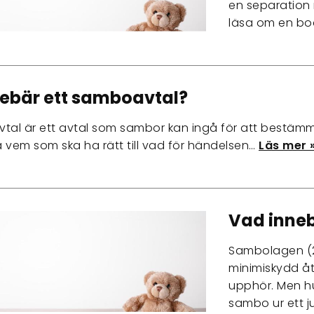
en separation m
läsa om en bo
ebär ett samboavtal?
vtal är ett avtal som sambor kan ingå för att bestä
ga vem som ska ha rätt till vad för händelsen…
Läs mer 
Vad inne
Sambolagen (2
minimiskydd å
upphör. Men h
sambo ur ett j