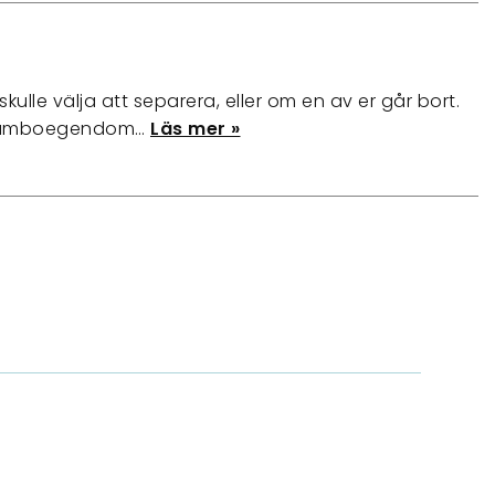
ulle välja att separera, eller om en av er går bort.
m samboegendom…
Läs mer »