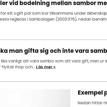
ler vid bodelning mellan sambor m
 för ett ogift par som bor tillsammans under äktenska
rera regleras i Sambolagen (2003:376), nedan benämn
ska man gifta sig och inte vara sam
 lika vanligt att vara sambo som att vara gift, men ur et
 flyttat ihop och…
Läs mer »
Exempel 
Nedan hittar n