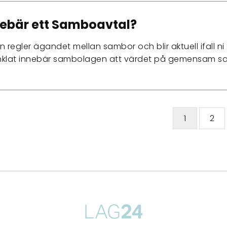
ebär ett Samboavtal?
egler ägandet mellan sambor och blir aktuell ifall ni sk
nklat innebär sambolagen att värdet på gemensa
1
2