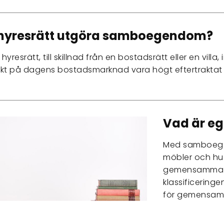
 hyresrätt utgöra samboegendom?
 hyresrätt, till skillnad från en bostadsrätt eller en villa
akt på dagens bostadsmarknad vara högt eftertrakta
Vad är e
Med samboege
möbler och hus
gemensamma a
klassificerin
för gemensa