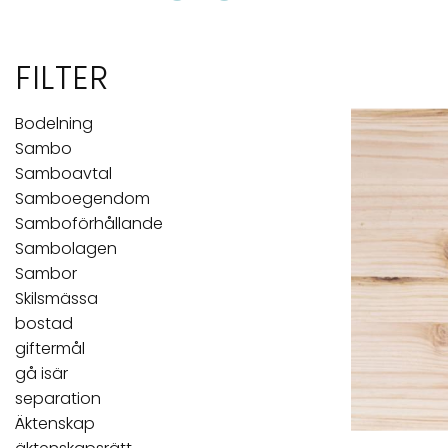
FILTER
Bodelning
Sambo
Samboavtal
Samboegendom
Samboförhållande
Sambolagen
Sambor
Skilsmässa
bostad
giftermål
gå isär
separation
Äktenskap