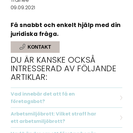
Trainee
09.09.2021
Få snabbt och enkelt hjälp med din
juridiska fråga.
KONTAKT
DU ÄR KANSKE OCKSÅ
INTRESSERAD AV FÖLJANDE
ARTIKLAR:
Vad innebär det att få en
företagsbot?
Arbetsmiljöbrott: Vilket straff har
ett arbetsmiljöbrott?