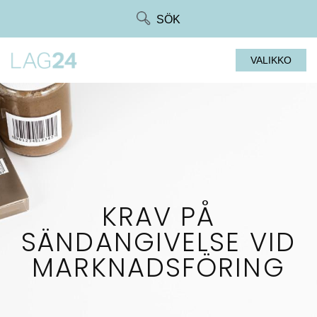
Siirry
SÖK
suoraan
sisältöön
VALIKKO
KRAV PÅ
SÄNDANGIVELSE VID
MARKNADSFÖRING