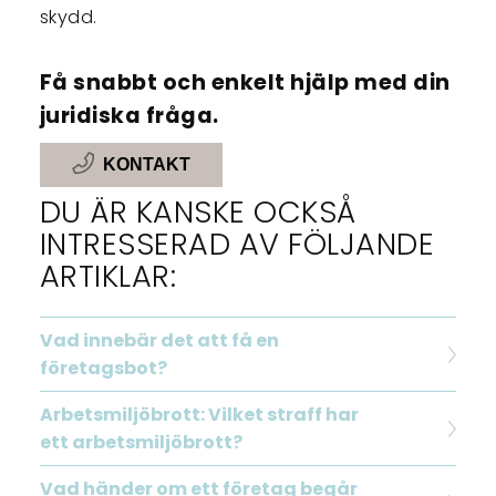
skydd.
Få snabbt och enkelt hjälp med din
juridiska fråga.
KONTAKT
DU ÄR KANSKE OCKSÅ
INTRESSERAD AV FÖLJANDE
ARTIKLAR:
Vad innebär det att få en
företagsbot?
Arbetsmiljöbrott: Vilket straff har
ett arbetsmiljöbrott?
Vad händer om ett företag begår