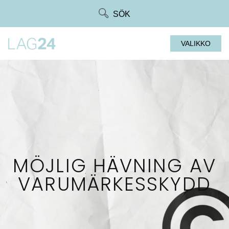
Siirry
SÖK
suoraan
sisältöön
VALIKKO
MÖJLIG HÄVNING AV
VARUMÄRKESSKYDD