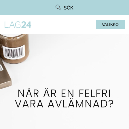
Siirry
SÖK
suoraan
sisältöön
VALIKKO
NÄR ÄR EN FELFRI
VARA AVLÄMNAD?