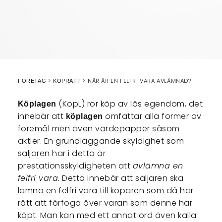
NÄR ÄR EN FELFRI VARA AVLÄMNAD?
FÖRETAG
KÖPRÄTT
(KöpL) rör köp av lös egendom, det
Köplagen
innebär att
omfattar alla former av
köplagen
föremål men även värdepapper såsom
aktier. En grundläggande skyldighet som
säljaren har i detta är
prestationsskyldigheten att
avlämna en
felfri vara
. Detta innebär att säljaren ska
lämna en felfri vara till köparen som då har
rätt att förfoga över varan som denne har
köpt. Man kan med ett annat ord även kalla