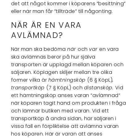
det att något kommer i köparens ”besittning”
eller när man får ”tillträde” till någonting.
NÄR ÄR EN VARA
AVLÄMNAD?
När man ska bedöma
när
och
var
en vara
ska avlämnas beror på hur själva
transporten är upplagd mellan köparen och
säljaren. Köplagen skiljer mellan tre olika
former vilka är
hämtningsköp
(6 § KöpL)
,
transportköp
(7 § KöpL) och
distansköp.
Vid
ett hämtningsköp anses varan ”avlämnad”
när köparen tagit hand om produkten i fråga
och lämnar butiken med varan. Vid ett
transportköp å andra sidan, har säljaren i
vissa fall en förpliktelse att avlämna varan
hos köparen. Här är varan att anses