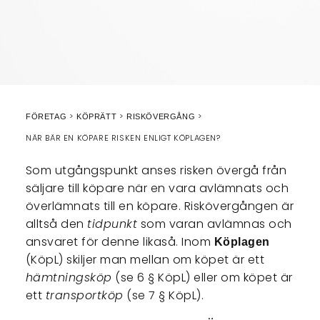
FÖRETAG
KÖPRÄTT
RISKÖVERGÅNG
NÄR BÄR EN KÖPARE RISKEN ENLIGT KÖPLAGEN?
Som utgångspunkt anses risken övergå från
säljare till köpare när en vara avlämnats och
överlämnats till en köpare. Riskövergången är
alltså den
tidpunkt
som varan avlämnas och
ansvaret för denne likaså. Inom
Köplagen
(KöpL) skiljer man mellan om köpet är ett
hämtningsköp
(se 6 § KöpL) eller om köpet är
ett
transportköp
(se 7 § KöpL).