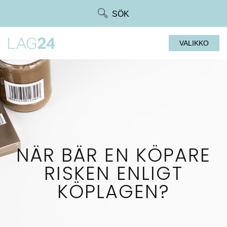
Siirry
SÖK
suoraan
sisältöön
VALIKKO
NÄR BÄR EN KÖPARE
RISKEN ENLIGT
KÖPLAGEN?