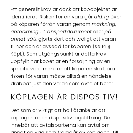
Ett generellt krav är dock att köpobjektet är
identifierat. Risken för en vara går
aldrig
över
på köparen förrän varan genom
märkning,
anteckning i transportdokument
eller
på
annat sätt
gjorts klart och tydligt att varan
tillhör och är avsedd för köparen (se 14 §
KöpL). Som utgångspunkt är detta krav
uppfyllt när köpet är en försäljning av en
specifik vara men för att köparen ska bära
risken för varan måste alltså en händelse
drabbat just den varan som avtalet berör.
KÖPLAGEN ÄR DISPOSITIV!
Det som är viktigt att ha i åtanke är att
köplagen är en dispositiv lagstiftning. Det
innebär att avtalsparterna kan avtal om
annat än vad som framgår av köplagen. Till