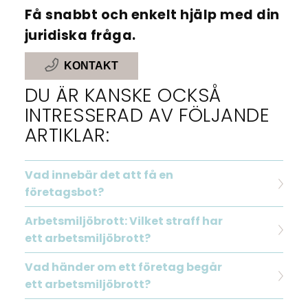
Få snabbt och enkelt hjälp med din
juridiska fråga.
KONTAKT
DU ÄR KANSKE OCKSÅ
INTRESSERAD AV FÖLJANDE
ARTIKLAR:
Vad innebär det att få en
företagsbot?
Arbetsmiljöbrott: Vilket straff har
ett arbetsmiljöbrott?
Vad händer om ett företag begår
ett arbetsmiljöbrott?