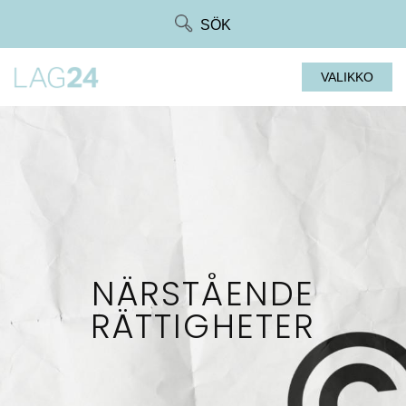
Siirry
SÖK
suoraan
sisältöön
VALIKKO
NÄRSTÅENDE
RÄTTIGHETER