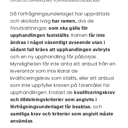
OFFENTLIG UPPHANDLING: FÖRFRÅGNINGSUNDERLAGET
Då förfrågningsunderlaget har upprättats
och skickats iväg
dvs de
har ramen,
förutsättningar,
som ska gälla för
. Ramen
upphandlingen fastställts
får inte
ändras i något väsentligt avseende utan i
sådant fall krävs att upphandlingen avbryts
och en ny upphandling får påbörjas.
Myndigheten får inte anta ett anbud från en
leverantör som inte klarar de
kvalificeringskrav som ställts, eller ett anbud
som inte uppfyller kraven på föremålet för
upphandlingen. Endast de
kvalificeringskrav
och tilldelningskriterier som angivits i
, och
förfrågningsunderlaget får beaktas
samtliga krav och kriterier som angivit måste
.
användas