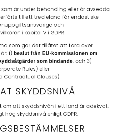
 som är under behandling eller är avsedda
rförts till ett tredjeland får endast ske
sonuppgiftsansvarige och
llkoren i kapitel V i GDPR.
a som gör det tillåtet att föra över
är: 1)
beslut från EU-kommissionen om
, och 3)
kyddsåtgärder som bindande
rporate Rules) eller
 Contractual Clauses).
VAT SKYDDSNIVÅ
 om att skyddsnivån i ett land är adekvat,
kligt hög skyddsnivå enligt GDPR.
AGSBESTÄMMELSER