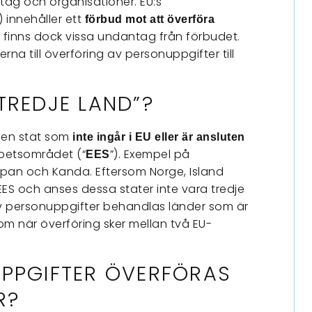
etag och organisationer. EU:s
 innehåller ett
förbud mot att överföra
t finns dock vissa undantag från förbudet.
erna till överföring av personuppgifter till
TREDJE LAND”?
 en stat som
inte ingår i EU eller är ansluten
betsområdet (“
”). Exempel på
EES
Japan och Kanda. Eftersom Norge, Island
 EES och anses dessa stater inte vara tredje
av personuppgifter behandlas länder som är
om när överföring sker mellan två EU-
UPPGIFTER ÖVERFÖRAS
R?