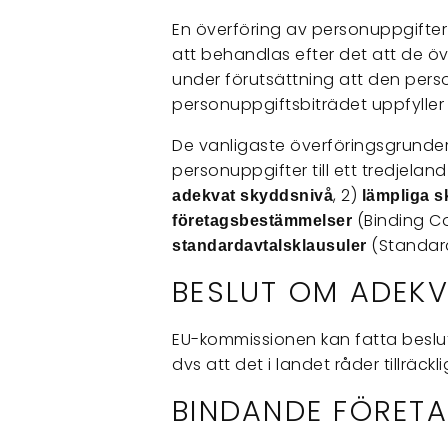
En överföring av personuppgifter
att behandlas efter det att de öve
under förutsättning att den per
personuppgiftsbiträdet uppfyller vi
De vanligaste överföringsgrundern
personuppgifter till ett tredjeland 
, 2)
adekvat skyddsnivå
lämpliga s
(Binding Co
företagsbestämmelser
(Standard
standardavtalsklausuler
BESLUT OM ADEK
EU-kommissionen kan fatta beslut
dvs att det i landet råder tillräc
BINDANDE FÖRET