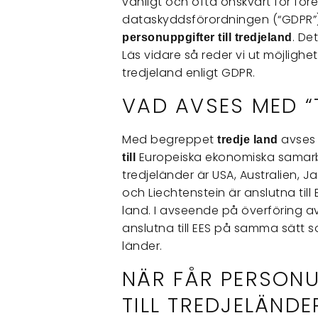
vanligt och ofta önskvärt för för
dataskyddsförordningen (“GDPR”)
. De
personuppgifter till tredjeland
Läs vidare så reder vi ut möjlighet
tredjeland enligt GDPR.
VAD AVSES MED “
Med begreppet
avses
tredje land
Europeiska ekonomiska samar
till
tredjeländer är USA, Australien, 
och Liechtenstein är anslutna till
land. I avseende på överföring 
anslutna till EES på samma sätt s
länder.
NÄR FÅR PERSON
TILL TREDJELÄNDE