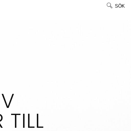
SÖK
AV
 TILL