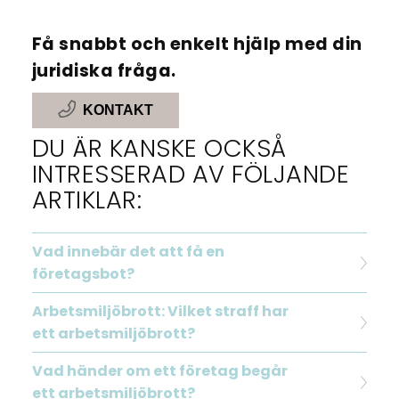
Få snabbt och enkelt hjälp med din
juridiska fråga.
KONTAKT
DU ÄR KANSKE OCKSÅ
INTRESSERAD AV FÖLJANDE
ARTIKLAR:
Vad innebär det att få en
företagsbot?
Arbetsmiljöbrott: Vilket straff har
ett arbetsmiljöbrott?
Vad händer om ett företag begår
ett arbetsmiljöbrott?