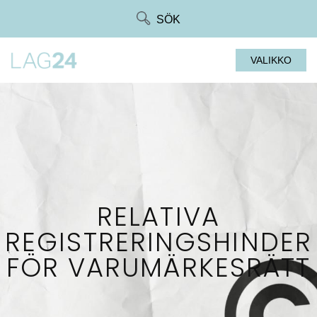
Siirry
SÖK
suoraan
sisältöön
VALIKKO
RELATIVA
REGISTRERINGSHINDER
FÖR VARUMÄRKESRÄTT